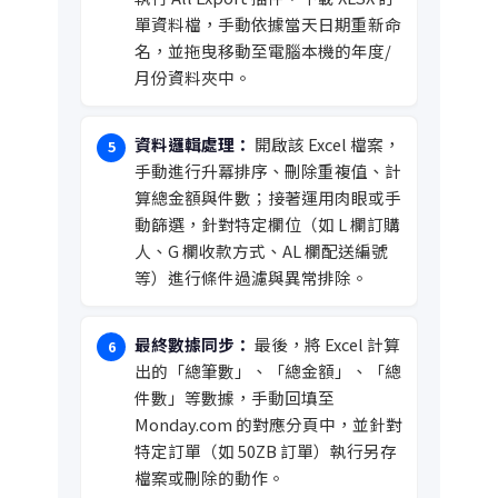
單資料檔，手動依據當天日期重新命
名，並拖曳移動至電腦本機的年度/
月份資料夾中。
資料邏輯處理：
開啟該 Excel 檔案，
手動進行升冪排序、刪除重複值、計
算總金額與件數；接著運用肉眼或手
動篩選，針對特定欄位（如 L 欄訂購
人、G 欄收款方式、AL 欄配送編號
等）進行條件過濾與異常排除。
最終數據同步：
最後，將 Excel 計算
出的「總筆數」、「總金額」、「總
件數」等數據，手動回填至
Monday.com 的對應分頁中，並針對
特定訂單（如 50ZB 訂單）執行另存
檔案或刪除的動作。