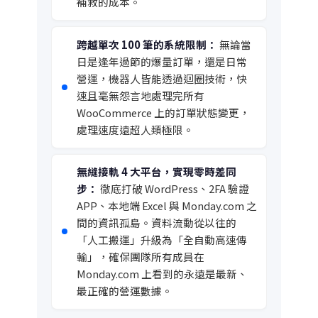
補救的成本。
跨越單次 100 筆的系統限制：
無論當
日是逢年過節的爆量訂單，還是日常
營運，機器人皆能透過迴圈技術，快
速且毫無怨言地處理完所有
WooCommerce 上的訂單狀態變更，
處理速度遠超人類極限。
無縫接軌 4 大平台，實現零時差同
步：
徹底打破 WordPress、2FA 驗證
APP、本地端 Excel 與 Monday.com 之
間的資訊孤島。資料流動從以往的
「人工搬運」升級為「全自動高速傳
輸」，確保團隊所有成員在
Monday.com 上看到的永遠是最新、
最正確的營運數據。