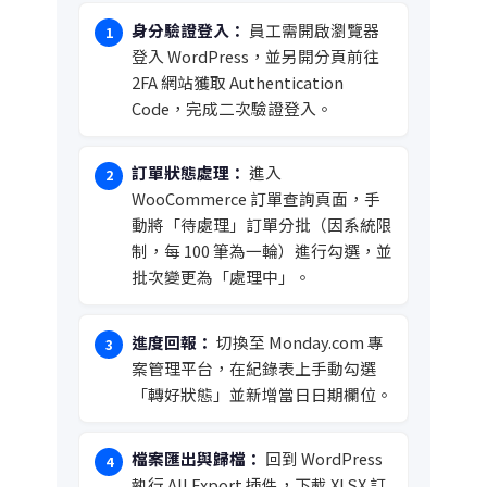
身分驗證登入：
員工需開啟瀏覽器
登入 WordPress，並另開分頁前往
2FA 網站獲取 Authentication
Code，完成二次驗證登入。
訂單狀態處理：
進入
WooCommerce 訂單查詢頁面，手
動將「待處理」訂單分批（因系統限
制，每 100 筆為一輪）進行勾選，並
批次變更為「處理中」。
進度回報：
切換至 Monday.com 專
案管理平台，在紀錄表上手動勾選
「轉好狀態」並新增當日日期欄位。
檔案匯出與歸檔：
回到 WordPress
執行 All Export 插件，下載 XLSX 訂