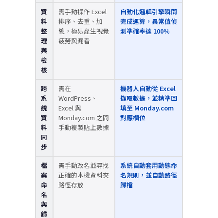
資
需手動操作 Excel
自動化邏輯引擎瞬間
料
排序、去重、加
完成運算，異常值偵
整
總，極易產生視覺
測準確率達 100%
理
疲勞與漏看
與
檢
核
跨
需在
機器人自動從 Excel
系
WordPress、
擷取數據，並精準回
統
Excel 與
填至 Monday.com
資
Monday.com 之間
對應欄位
料
手動複製貼上數據
同
步
檔
需手動改名並尋找
系統自動套用動態命
案
正確的本機資料夾
名規則，並自動路徑
命
路徑存放
歸檔
名
與
歸