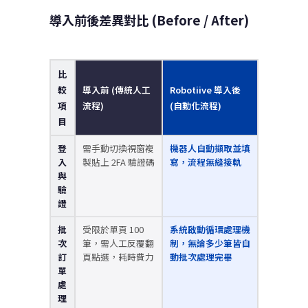
導入前後差異對比 (Before / After)
比
較
導入前 (傳統人工
Robotiive 導入後
項
流程)
(自動化流程)
目
登
需手動切換視窗複
機器人自動擷取並填
入
製貼上 2FA 驗證碼
寫，流程無縫接軌
與
驗
證
批
受限於單頁 100
系統啟動循環處理機
次
筆，需人工反覆翻
制，無論多少筆皆自
訂
頁點選，耗時費力
動批次處理完畢
單
處
理