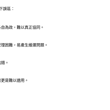
下誤區：
各自為政，難以真正協同。
管理困難，易產生維運問題。
出錯。
統更是難以適用。