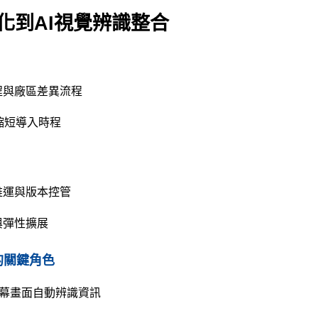
化到AI視覺辨識整合
程與廠區差異流程
縮短導入時程
維運與版本控管
與彈性擴展
e的關鍵角色
螢幕畫面自動辨識資訊