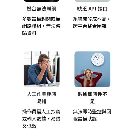
機台無法聯網
缺乏 API 接口
多數設備封閉或無
系統開發成本高，
網路模組，無法傳
跨平台整合困難
輸資料
人工作業耗時
數據即時性不
易錯
足
操作員需人工抄寫
無法即時監控與回
或輸入數據，易錯
報設備狀態
又低效