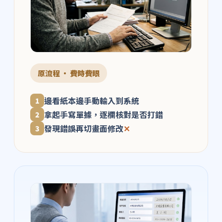
原流程 · 費時費眼
邊看紙本邊手動輸入到系統
1
拿起手寫單據，逐欄核對是否打錯
2
發現錯誤再切畫面修改
✕
3