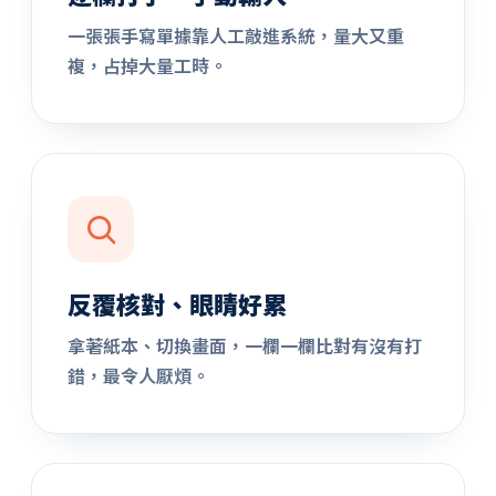
一張張手寫單據靠人工敲進系統，量大又重
複，占掉大量工時。
反覆核對、眼睛好累
拿著紙本、切換畫面，一欄一欄比對有沒有打
錯，最令人厭煩。