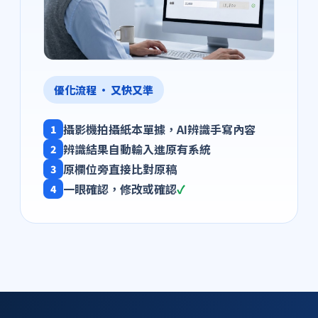
優化流程 · 又快又準
攝影機拍攝紙本單據，AI辨識手寫內容
1
辨識結果自動輸入進原有系統
2
原欄位旁直接比對原稿
3
一眼確認，修改或確認
✓
4